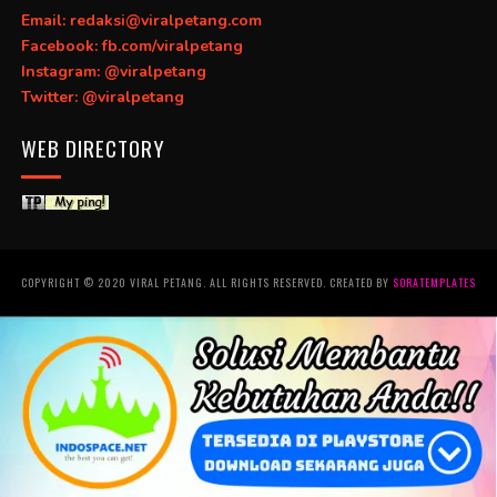
Email: redaksi@viralpetang.com
Facebook: fb.com/viralpetang
Instagram: @viralpetang
Twitter: @viralpetang
WEB DIRECTORY
COPYRIGHT © 2020 VIRAL PETANG. ALL RIGHTS RESERVED. CREATED BY
SORATEMPLATES