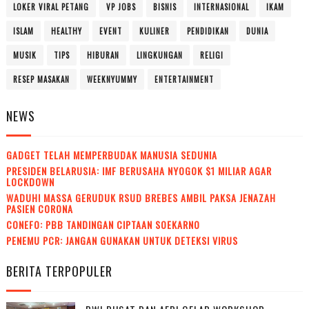
LOKER VIRAL PETANG
VP JOBS
BISNIS
INTERNASIONAL
IKAM
ISLAM
HEALTHY
EVENT
KULINER
PENDIDIKAN
DUNIA
MUSIK
TIPS
HIBURAN
LINGKUNGAN
RELIGI
RESEP MASAKAN
WEEKNYUMMY
ENTERTAINMENT
NEWS
GADGET TELAH MEMPERBUDAK MANUSIA SEDUNIA
PRESIDEN BELARUSIA: IMF BERUSAHA NYOGOK $1 MILIAR AGAR
LOCKDOWN
WADUH! MASSA GERUDUK RSUD BREBES AMBIL PAKSA JENAZAH
PASIEN CORONA
CONEFO: PBB TANDINGAN CIPTAAN SOEKARNO
PENEMU PCR: JANGAN GUNAKAN UNTUK DETEKSI VIRUS
BERITA TERPOPULER