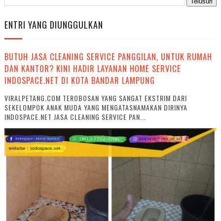
ENTRI YANG DIUNGGULKAN
BUTUH JASA CLEANING SERVICE PANGGILAN, UNTUK RUMAH
DAN KANTOR? KINI HADIR LAYANAN HOME SERVICE
INDOSPACE.NET DI KOTA BANDAR LAMPUNG
VIRALPETANG.COM TEROBOSAN YANG SANGAT EKSTRIM DARI
SEKELOMPOK ANAK MUDA YANG MENGATASNAMAKAN DIRINYA
INDOSPACE.NET JASA CLEANING SERVICE PAN...