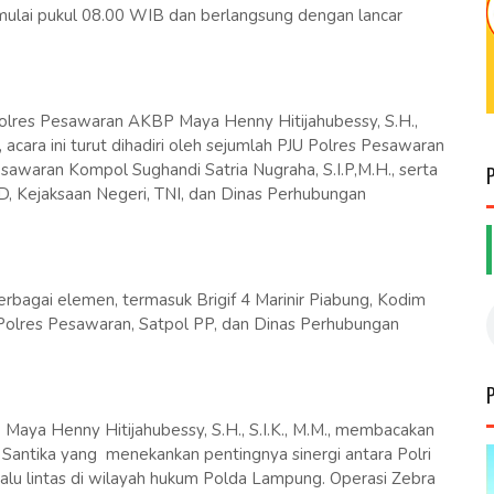
mulai pukul 08.00 WIB dan berlangsung dengan lancar
polres Pesawaran AKBP Maya Henny Hitijahubessy, S.H.,
tu, acara ini turut dihadiri oleh sejumlah PJU Polres Pesawaran
sawaran Kompol Sughandi Satria Nugraha, S.I.P,M.H., serta
PRD, Kejaksaan Negeri, TNI, dan Dinas Perhubungan
 berbagai elemen, termasuk Brigif 4 Marinir Piabung, Kodim
Polres Pesawaran, Satpol PP, dan Dinas Perhubungan
ya Henny Hitijahubessy, S.H., S.I.K., M.M., membacakan
Santika yang menekankan pentingnya sinergi antara Polri
 lalu lintas di wilayah hukum Polda Lampung. Operasi Zebra