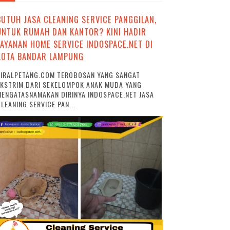
BUTUH JASA CLEANING SERVICE PANGGILAN,
UNTUK RUMAH DAN KANTOR? KINI HADIR
LAYANAN HOME SERVICE INDOSPACE.NET DI
KOTA BANDAR LAMPUNG
VIRALPETANG.COM TEROBOSAN YANG SANGAT
EKSTRIM DARI SEKELOMPOK ANAK MUDA YANG
ENGATASNAMAKAN DIRINYA INDOSPACE.NET JASA
LEANING SERVICE PAN...