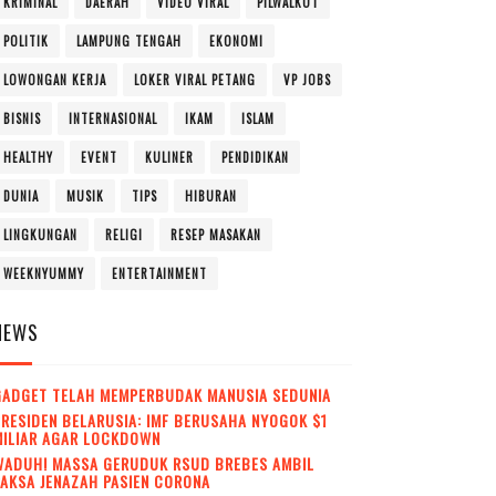
KRIMINAL
DAERAH
VIDEO VIRAL
PILWALKOT
POLITIK
LAMPUNG TENGAH
EKONOMI
LOWONGAN KERJA
LOKER VIRAL PETANG
VP JOBS
BISNIS
INTERNASIONAL
IKAM
ISLAM
HEALTHY
EVENT
KULINER
PENDIDIKAN
DUNIA
MUSIK
TIPS
HIBURAN
LINGKUNGAN
RELIGI
RESEP MASAKAN
WEEKNYUMMY
ENTERTAINMENT
NEWS
GADGET TELAH MEMPERBUDAK MANUSIA SEDUNIA
RESIDEN BELARUSIA: IMF BERUSAHA NYOGOK $1
MILIAR AGAR LOCKDOWN
WADUH! MASSA GERUDUK RSUD BREBES AMBIL
AKSA JENAZAH PASIEN CORONA