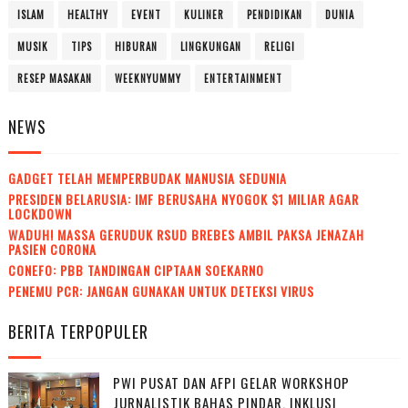
ISLAM
HEALTHY
EVENT
KULINER
PENDIDIKAN
DUNIA
MUSIK
TIPS
HIBURAN
LINGKUNGAN
RELIGI
RESEP MASAKAN
WEEKNYUMMY
ENTERTAINMENT
NEWS
GADGET TELAH MEMPERBUDAK MANUSIA SEDUNIA
PRESIDEN BELARUSIA: IMF BERUSAHA NYOGOK $1 MILIAR AGAR
LOCKDOWN
WADUH! MASSA GERUDUK RSUD BREBES AMBIL PAKSA JENAZAH
PASIEN CORONA
CONEFO: PBB TANDINGAN CIPTAAN SOEKARNO
PENEMU PCR: JANGAN GUNAKAN UNTUK DETEKSI VIRUS
BERITA TERPOPULER
PWI PUSAT DAN AFPI GELAR WORKSHOP
JURNALISTIK BAHAS PINDAR, INKLUSI