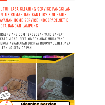
BUTUH JASA CLEANING SERVICE PANGGILAN,
UNTUK RUMAH DAN KANTOR? KINI HADIR
LAYANAN HOME SERVICE INDOSPACE.NET DI
KOTA BANDAR LAMPUNG
VIRALPETANG.COM TEROBOSAN YANG SANGAT
EKSTRIM DARI SEKELOMPOK ANAK MUDA YANG
ENGATASNAMAKAN DIRINYA INDOSPACE.NET JASA
LEANING SERVICE PAN...