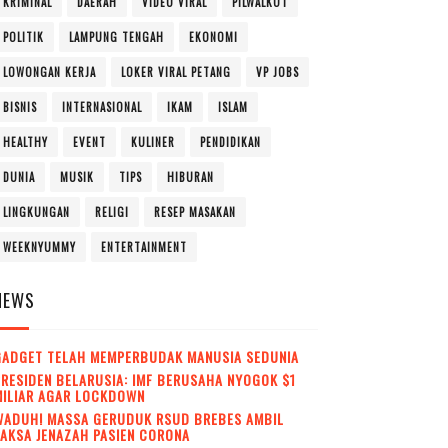
KRIMINAL
DAERAH
VIDEO VIRAL
PILWALKOT
POLITIK
LAMPUNG TENGAH
EKONOMI
LOWONGAN KERJA
LOKER VIRAL PETANG
VP JOBS
BISNIS
INTERNASIONAL
IKAM
ISLAM
HEALTHY
EVENT
KULINER
PENDIDIKAN
DUNIA
MUSIK
TIPS
HIBURAN
LINGKUNGAN
RELIGI
RESEP MASAKAN
WEEKNYUMMY
ENTERTAINMENT
NEWS
GADGET TELAH MEMPERBUDAK MANUSIA SEDUNIA
RESIDEN BELARUSIA: IMF BERUSAHA NYOGOK $1
MILIAR AGAR LOCKDOWN
WADUH! MASSA GERUDUK RSUD BREBES AMBIL
AKSA JENAZAH PASIEN CORONA