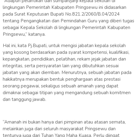
“Adapun pelantikan dan sumpah/janji kepala sekolah di
lingkungan Pemerintah Kabupaten Pringsewu ini didasarkan
pada Surat Keputusan Bupati No.821.2/2060/B.04/2024
tentang Pengangkatan dan Pemindahan Guru yang diberi tugas
sebagai Kepala Sekolah di lingkungan Pemerintah Kabupaten
Pringsewu,” katanya.
Hal ini, kata Pj.Bupati, untuk mengisi jabatan kepala sekolah
yang kosong berdasarkan pada syarat kompetensi, kualifikasi,
kepangkatan, pendidikan, pelatihan, rekam jejak jabatan dan
integritas, serta persyaratan lain yang dibutuhkan sesuai
jabatan yang akan diemban. Menurutnya, sebuah jabatan pada
hakikatnya merupakan bentuk penghargaan atas prestasi
seorang pegawai, sekaligus sebuah amanah yang dapat
dimaknai sebagai titipan yang mengandung sebuah komitmen
dan tanggung jawab.
“Amanah ini bukan hanya dari pimpinan atau atasan semata,
melainkan juga dari seluruh masyarakat Pringsewu dan
tentunya juga dari Tuhan Yang Maha Kuasa. Perlu diingat