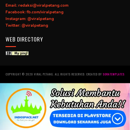
Email: redaksi@viralpetang.com
Facebook: fb.com/viralpetang
Instagram: @viralpetang
Twitter: @viralpetang
WEB DIRECTORY
COPYRIGHT © 2020 VIRAL PETANG. ALL RIGHTS RESERVED. CREATED BY
SORATEMPLATES