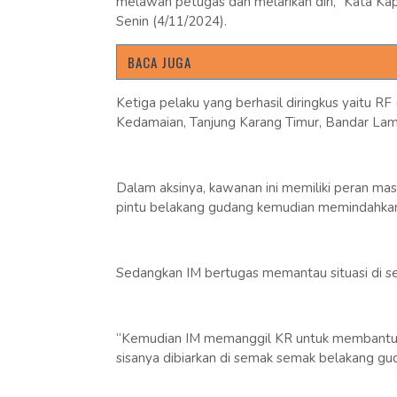
melawan petugas dan melarikan diri,” Kata K
Senin (4/11/2024).
BACA JUGA
Ketiga pelaku yang berhasil diringkus yaitu R
Kedamaian, Tanjung Karang Timur, Bandar La
Dalam aksinya, kawanan ini memiliki peran ma
pintu belakang gudang kemudian memindahkan 
Sedangkan IM bertugas memantau situasi di sek
“Kemudian IM memanggil KR untuk membantu
sisanya dibiarkan di semak semak belakang g