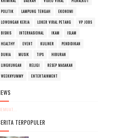
KRIMINAL
DAERAH
VIDEO VIRAL
PILWALKOT
POLITIK
LAMPUNG TENGAH
EKONOMI
LOWONGAN KERJA
LOKER VIRAL PETANG
VP JOBS
BISNIS
INTERNASIONAL
IKAM
ISLAM
HEALTHY
EVENT
KULINER
PENDIDIKAN
DUNIA
MUSIK
TIPS
HIBURAN
LINGKUNGAN
RELIGI
RESEP MASAKAN
WEEKNYUMMY
ENTERTAINMENT
NEWS
EMUAT...
BERITA TERPOPULER