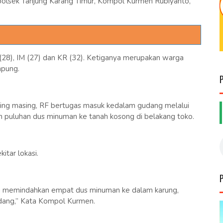
apolsek Tanjung Karang Timur, Kompol Kurmen Rubiyanto,
F (28), IM (27) dan KR (32). Ketiganya merupakan warga
mpung.
sing masing, RF bertugas masuk kedalam gudang melalui
puluhan dus minuman ke tanah kosong di belakang toko.
itar lokasi.
 memindahkan empat dus minuman ke dalam karung,
udang,” Kata Kompol Kurmen.