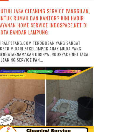
BUTUH JASA CLEANING SERVICE PANGGILAN,
UNTUK RUMAH DAN KANTOR? KINI HADIR
LAYANAN HOME SERVICE INDOSPACE.NET DI
KOTA BANDAR LAMPUNG
VIRALPETANG.COM TEROBOSAN YANG SANGAT
EKSTRIM DARI SEKELOMPOK ANAK MUDA YANG
ENGATASNAMAKAN DIRINYA INDOSPACE.NET JASA
LEANING SERVICE PAN...