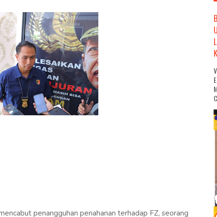
M
C
mencabut penangguhan penahanan terhadap FZ, seorang