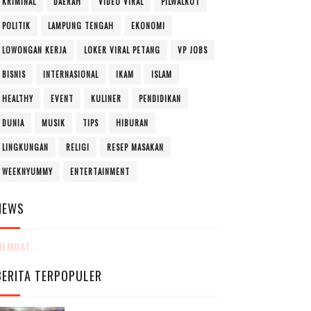
KRIMINAL
DAERAH
VIDEO VIRAL
PILWALKOT
POLITIK
LAMPUNG TENGAH
EKONOMI
LOWONGAN KERJA
LOKER VIRAL PETANG
VP JOBS
BISNIS
INTERNASIONAL
IKAM
ISLAM
HEALTHY
EVENT
KULINER
PENDIDIKAN
DUNIA
MUSIK
TIPS
HIBURAN
LINGKUNGAN
RELIGI
RESEP MASAKAN
WEEKNYUMMY
ENTERTAINMENT
NEWS
EMUAT...
BERITA TERPOPULER