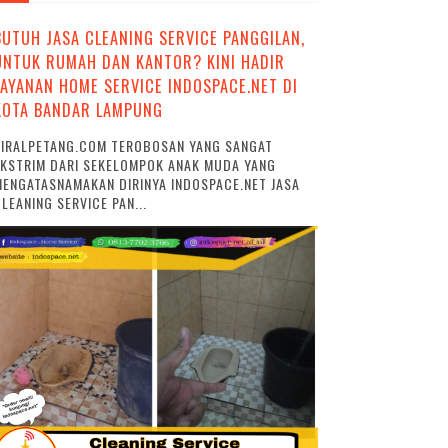
BUTUH JASA CLEANING SERVICE PANGGILAN,
UNTUK RUMAH DAN KANTOR? KINI HADIR
LAYANAN HOME SERVICE INDOSPACE.NET DI
KOTA BANDAR LAMPUNG
VIRALPETANG.COM TEROBOSAN YANG SANGAT
EKSTRIM DARI SEKELOMPOK ANAK MUDA YANG
ENGATASNAMAKAN DIRINYA INDOSPACE.NET JASA
LEANING SERVICE PAN...