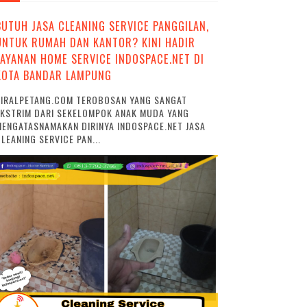
BUTUH JASA CLEANING SERVICE PANGGILAN,
UNTUK RUMAH DAN KANTOR? KINI HADIR
LAYANAN HOME SERVICE INDOSPACE.NET DI
KOTA BANDAR LAMPUNG
VIRALPETANG.COM TEROBOSAN YANG SANGAT
EKSTRIM DARI SEKELOMPOK ANAK MUDA YANG
ENGATASNAMAKAN DIRINYA INDOSPACE.NET JASA
LEANING SERVICE PAN...