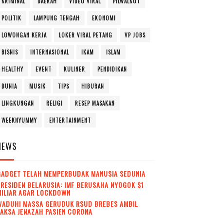
KRIMINAL
DAERAH
VIDEO VIRAL
PILWALKOT
POLITIK
LAMPUNG TENGAH
EKONOMI
LOWONGAN KERJA
LOKER VIRAL PETANG
VP JOBS
BISNIS
INTERNASIONAL
IKAM
ISLAM
HEALTHY
EVENT
KULINER
PENDIDIKAN
DUNIA
MUSIK
TIPS
HIBURAN
LINGKUNGAN
RELIGI
RESEP MASAKAN
WEEKNYUMMY
ENTERTAINMENT
NEWS
GADGET TELAH MEMPERBUDAK MANUSIA SEDUNIA
RESIDEN BELARUSIA: IMF BERUSAHA NYOGOK $1
MILIAR AGAR LOCKDOWN
WADUH! MASSA GERUDUK RSUD BREBES AMBIL
AKSA JENAZAH PASIEN CORONA