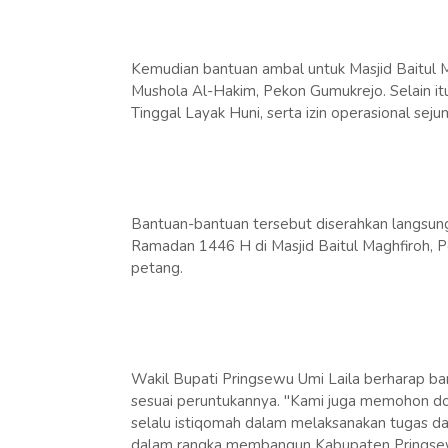
Kemudian bantuan ambal untuk Masjid Baitul Ma
Mushola Al-Hakim, Pekon Gumukrejo. Selain i
Tinggal Layak Huni, serta izin operasional sej
Bantuan-bantuan tersebut diserahkan langsung
Ramadan 1446 H di Masjid Baitul Maghfiroh, P
petang.
Wakil Bupati Pringsewu Umi Laila berharap b
sesuai peruntukannya. "Kami juga memohon doa
selalu istiqomah dalam melaksanakan tugas d
dalam rangka membangun Kabupaten Pringsewu 