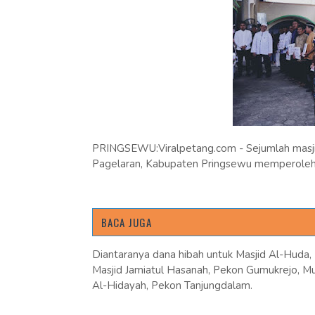
PRINGSEWU:Viralpetang.com - Sejumlah masj
Pagelaran, Kabupaten Pringsewu memperoleh 
BACA JUGA
Diantaranya dana hibah untuk Masjid Al-Huda, 
Masjid Jamiatul Hasanah, Pekon Gumukrejo, Mu
Al-Hidayah, Pekon Tanjungdalam.