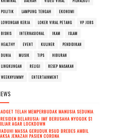
KRIMINAL
DAERAH
VIDEO VIRAL
PILWALKOT
POLITIK
LAMPUNG TENGAH
EKONOMI
LOWONGAN KERJA
LOKER VIRAL PETANG
VP JOBS
BISNIS
INTERNASIONAL
IKAM
ISLAM
HEALTHY
EVENT
KULINER
PENDIDIKAN
DUNIA
MUSIK
TIPS
HIBURAN
LINGKUNGAN
RELIGI
RESEP MASAKAN
WEEKNYUMMY
ENTERTAINMENT
NEWS
GADGET TELAH MEMPERBUDAK MANUSIA SEDUNIA
RESIDEN BELARUSIA: IMF BERUSAHA NYOGOK $1
MILIAR AGAR LOCKDOWN
WADUH! MASSA GERUDUK RSUD BREBES AMBIL
AKSA JENAZAH PASIEN CORONA