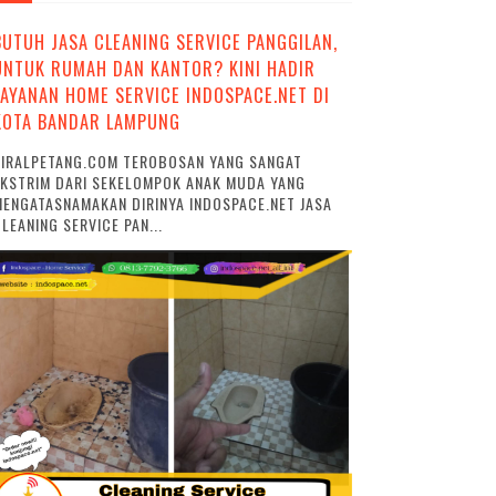
BUTUH JASA CLEANING SERVICE PANGGILAN,
UNTUK RUMAH DAN KANTOR? KINI HADIR
LAYANAN HOME SERVICE INDOSPACE.NET DI
KOTA BANDAR LAMPUNG
VIRALPETANG.COM TEROBOSAN YANG SANGAT
EKSTRIM DARI SEKELOMPOK ANAK MUDA YANG
ENGATASNAMAKAN DIRINYA INDOSPACE.NET JASA
LEANING SERVICE PAN...