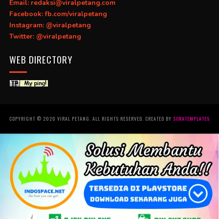
Email: redaksi@viralpetang.com
Facebook: fb.com/viralpetang
Instagram: @viralpetang
Twitter: @viralpetang
WEB DIRECTORY
COPYRIGHT © 2020 VIRAL PETANG. ALL RIGHTS RESERVED. CREATED BY
SORATEMPLATES