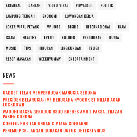
KRIMINAL
DAERAH
VIDEO VIRAL
PILWALKOT
POLITIK
LAMPUNG TENGAH
EKONOMI
LOWONGAN KERJA
LOKER VIRAL PETANG
VP JOBS
BISNIS
INTERNASIONAL
IKAM
ISLAM
HEALTHY
EVENT
KULINER
PENDIDIKAN
DUNIA
MUSIK
TIPS
HIBURAN
LINGKUNGAN
RELIGI
RESEP MASAKAN
WEEKNYUMMY
ENTERTAINMENT
NEWS
GADGET TELAH MEMPERBUDAK MANUSIA SEDUNIA
PRESIDEN BELARUSIA: IMF BERUSAHA NYOGOK $1 MILIAR AGAR
LOCKDOWN
WADUH! MASSA GERUDUK RSUD BREBES AMBIL PAKSA JENAZAH
PASIEN CORONA
CONEFO: PBB TANDINGAN CIPTAAN SOEKARNO
PENEMU PCR: JANGAN GUNAKAN UNTUK DETEKSI VIRUS