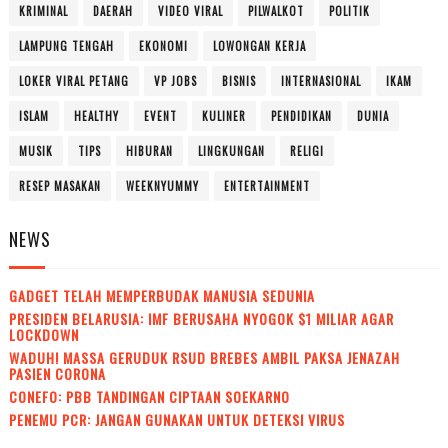
KRIMINAL
DAERAH
VIDEO VIRAL
PILWALKOT
POLITIK
LAMPUNG TENGAH
EKONOMI
LOWONGAN KERJA
LOKER VIRAL PETANG
VP JOBS
BISNIS
INTERNASIONAL
IKAM
ISLAM
HEALTHY
EVENT
KULINER
PENDIDIKAN
DUNIA
MUSIK
TIPS
HIBURAN
LINGKUNGAN
RELIGI
RESEP MASAKAN
WEEKNYUMMY
ENTERTAINMENT
NEWS
GADGET TELAH MEMPERBUDAK MANUSIA SEDUNIA
PRESIDEN BELARUSIA: IMF BERUSAHA NYOGOK $1 MILIAR AGAR
LOCKDOWN
WADUH! MASSA GERUDUK RSUD BREBES AMBIL PAKSA JENAZAH
PASIEN CORONA
CONEFO: PBB TANDINGAN CIPTAAN SOEKARNO
PENEMU PCR: JANGAN GUNAKAN UNTUK DETEKSI VIRUS