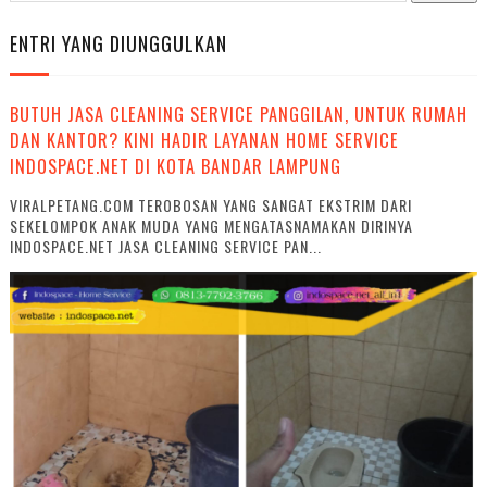
ENTRI YANG DIUNGGULKAN
BUTUH JASA CLEANING SERVICE PANGGILAN, UNTUK RUMAH
DAN KANTOR? KINI HADIR LAYANAN HOME SERVICE
INDOSPACE.NET DI KOTA BANDAR LAMPUNG
VIRALPETANG.COM TEROBOSAN YANG SANGAT EKSTRIM DARI
SEKELOMPOK ANAK MUDA YANG MENGATASNAMAKAN DIRINYA
INDOSPACE.NET JASA CLEANING SERVICE PAN...