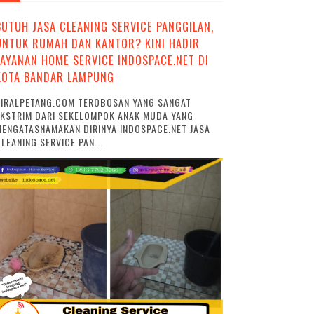
BUTUH JASA CLEANING SERVICE PANGGILAN,
UNTUK RUMAH DAN KANTOR? KINI HADIR
LAYANAN HOME SERVICE INDOSPACE.NET DI
KOTA BANDAR LAMPUNG
VIRALPETANG.COM TEROBOSAN YANG SANGAT
EKSTRIM DARI SEKELOMPOK ANAK MUDA YANG
ENGATASNAMAKAN DIRINYA INDOSPACE.NET JASA
LEANING SERVICE PAN...