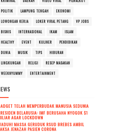
KRIMINAL
DAERAH
VIDEO VIRAL
PILWALKOT
POLITIK
LAMPUNG TENGAH
EKONOMI
LOWONGAN KERJA
LOKER VIRAL PETANG
VP JOBS
BISNIS
INTERNASIONAL
IKAM
ISLAM
HEALTHY
EVENT
KULINER
PENDIDIKAN
DUNIA
MUSIK
TIPS
HIBURAN
LINGKUNGAN
RELIGI
RESEP MASAKAN
WEEKNYUMMY
ENTERTAINMENT
NEWS
GADGET TELAH MEMPERBUDAK MANUSIA SEDUNIA
RESIDEN BELARUSIA: IMF BERUSAHA NYOGOK $1
MILIAR AGAR LOCKDOWN
WADUH! MASSA GERUDUK RSUD BREBES AMBIL
AKSA JENAZAH PASIEN CORONA