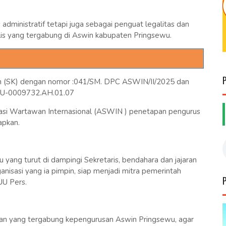
administratif tetapi juga sebagai penguat legalitas dan
alis yang tergabung di Aswin kabupaten Pringsewu.
san (SK) dengan nomor :041/SM. DPC ASWIN/II/2025 dan
HU-0009732.AH.01.07
siasi Wartawan Internasional (ASWIN ) penetapan pengurus
apkan.
ng turut di dampingi Sekretaris, bendahara dan jajaran
nisasi yang ia pimpin, siap menjadi mitra pemerintah
UU Pers.
wan yang tergabung kepengurusan Aswin Pringsewu, agar