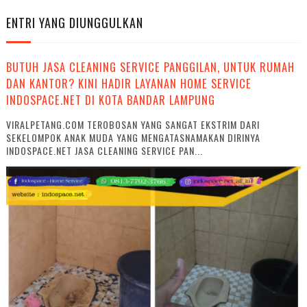
ENTRI YANG DIUNGGULKAN
BUTUH JASA CLEANING SERVICE PANGGILAN, UNTUK RUMAH
DAN KANTOR? KINI HADIR LAYANAN HOME SERVICE
INDOSPACE.NET DI KOTA BANDAR LAMPUNG
VIRALPETANG.COM TEROBOSAN YANG SANGAT EKSTRIM DARI
SEKELOMPOK ANAK MUDA YANG MENGATASNAMAKAN DIRINYA
INDOSPACE.NET JASA CLEANING SERVICE PAN...