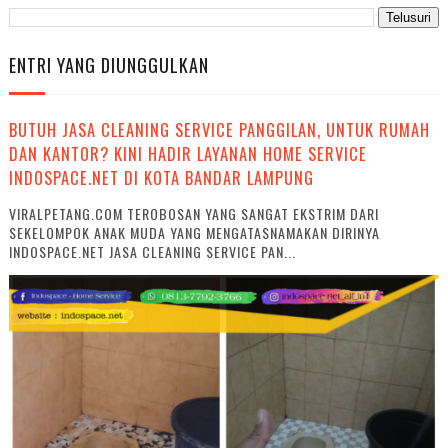
ENTRI YANG DIUNGGULKAN
BUTUH JASA CLEANING SERVICE PANGGILAN, UNTUK RUMAH
DAN KANTOR? KINI HADIR LAYANAN HOME SERVICE
INDOSPACE.NET DI KOTA BANDAR LAMPUNG
VIRALPETANG.COM TEROBOSAN YANG SANGAT EKSTRIM DARI
SEKELOMPOK ANAK MUDA YANG MENGATASNAMAKAN DIRINYA
INDOSPACE.NET JASA CLEANING SERVICE PAN...