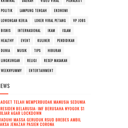
KRIMINAL
DAERAH
VIDEO VIRAL
PILWALKOT
POLITIK
LAMPUNG TENGAH
EKONOMI
LOWONGAN KERJA
LOKER VIRAL PETANG
VP JOBS
BISNIS
INTERNASIONAL
IKAM
ISLAM
HEALTHY
EVENT
KULINER
PENDIDIKAN
DUNIA
MUSIK
TIPS
HIBURAN
LINGKUNGAN
RELIGI
RESEP MASAKAN
WEEKNYUMMY
ENTERTAINMENT
NEWS
GADGET TELAH MEMPERBUDAK MANUSIA SEDUNIA
RESIDEN BELARUSIA: IMF BERUSAHA NYOGOK $1
MILIAR AGAR LOCKDOWN
WADUH! MASSA GERUDUK RSUD BREBES AMBIL
AKSA JENAZAH PASIEN CORONA