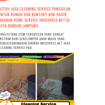
BUTUH JASA CLEANING SERVICE PANGGILAN,
UNTUK RUMAH DAN KANTOR? KINI HADIR
LAYANAN HOME SERVICE INDOSPACE.NET DI
KOTA BANDAR LAMPUNG
VIRALPETANG.COM TEROBOSAN YANG SANGAT
EKSTRIM DARI SEKELOMPOK ANAK MUDA YANG
ENGATASNAMAKAN DIRINYA INDOSPACE.NET JASA
LEANING SERVICE PAN...