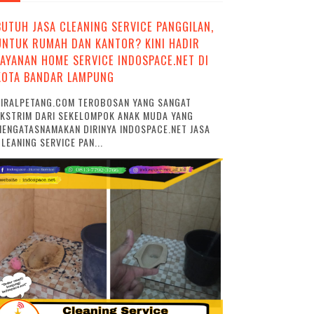
BUTUH JASA CLEANING SERVICE PANGGILAN,
UNTUK RUMAH DAN KANTOR? KINI HADIR
LAYANAN HOME SERVICE INDOSPACE.NET DI
KOTA BANDAR LAMPUNG
VIRALPETANG.COM TEROBOSAN YANG SANGAT
EKSTRIM DARI SEKELOMPOK ANAK MUDA YANG
ENGATASNAMAKAN DIRINYA INDOSPACE.NET JASA
LEANING SERVICE PAN...