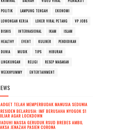
KRIMINAL
DAERAH
VIDEO VIRAL
PILWALKOT
POLITIK
LAMPUNG TENGAH
EKONOMI
LOWONGAN KERJA
LOKER VIRAL PETANG
VP JOBS
BISNIS
INTERNASIONAL
IKAM
ISLAM
HEALTHY
EVENT
KULINER
PENDIDIKAN
DUNIA
MUSIK
TIPS
HIBURAN
LINGKUNGAN
RELIGI
RESEP MASAKAN
WEEKNYUMMY
ENTERTAINMENT
NEWS
GADGET TELAH MEMPERBUDAK MANUSIA SEDUNIA
RESIDEN BELARUSIA: IMF BERUSAHA NYOGOK $1
MILIAR AGAR LOCKDOWN
WADUH! MASSA GERUDUK RSUD BREBES AMBIL
AKSA JENAZAH PASIEN CORONA