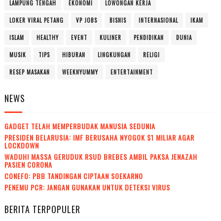
LAMPUNG TENGAH
EKONOMI
LOWONGAN KERJA
LOKER VIRAL PETANG
VP JOBS
BISNIS
INTERNASIONAL
IKAM
ISLAM
HEALTHY
EVENT
KULINER
PENDIDIKAN
DUNIA
MUSIK
TIPS
HIBURAN
LINGKUNGAN
RELIGI
RESEP MASAKAN
WEEKNYUMMY
ENTERTAINMENT
NEWS
GADGET TELAH MEMPERBUDAK MANUSIA SEDUNIA
PRESIDEN BELARUSIA: IMF BERUSAHA NYOGOK $1 MILIAR AGAR
LOCKDOWN
WADUH! MASSA GERUDUK RSUD BREBES AMBIL PAKSA JENAZAH
PASIEN CORONA
CONEFO: PBB TANDINGAN CIPTAAN SOEKARNO
PENEMU PCR: JANGAN GUNAKAN UNTUK DETEKSI VIRUS
BERITA TERPOPULER