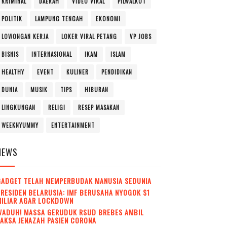
KRIMINAL
DAERAH
VIDEO VIRAL
PILWALKOT
POLITIK
LAMPUNG TENGAH
EKONOMI
LOWONGAN KERJA
LOKER VIRAL PETANG
VP JOBS
BISNIS
INTERNASIONAL
IKAM
ISLAM
HEALTHY
EVENT
KULINER
PENDIDIKAN
DUNIA
MUSIK
TIPS
HIBURAN
LINGKUNGAN
RELIGI
RESEP MASAKAN
WEEKNYUMMY
ENTERTAINMENT
NEWS
GADGET TELAH MEMPERBUDAK MANUSIA SEDUNIA
RESIDEN BELARUSIA: IMF BERUSAHA NYOGOK $1
MILIAR AGAR LOCKDOWN
WADUH! MASSA GERUDUK RSUD BREBES AMBIL
AKSA JENAZAH PASIEN CORONA