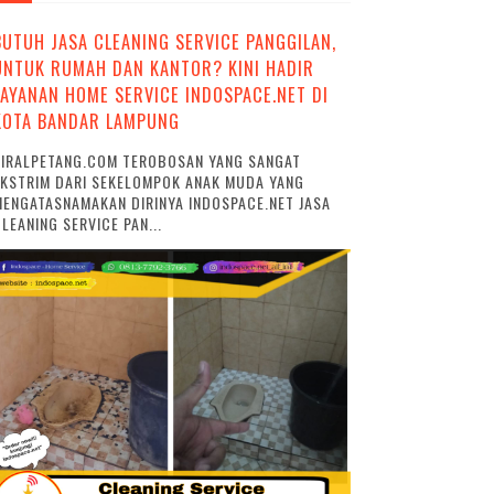
BUTUH JASA CLEANING SERVICE PANGGILAN,
UNTUK RUMAH DAN KANTOR? KINI HADIR
LAYANAN HOME SERVICE INDOSPACE.NET DI
KOTA BANDAR LAMPUNG
VIRALPETANG.COM TEROBOSAN YANG SANGAT
EKSTRIM DARI SEKELOMPOK ANAK MUDA YANG
ENGATASNAMAKAN DIRINYA INDOSPACE.NET JASA
LEANING SERVICE PAN...