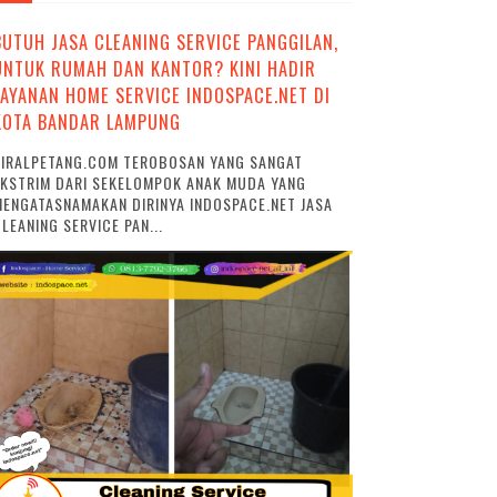
BUTUH JASA CLEANING SERVICE PANGGILAN,
UNTUK RUMAH DAN KANTOR? KINI HADIR
LAYANAN HOME SERVICE INDOSPACE.NET DI
KOTA BANDAR LAMPUNG
VIRALPETANG.COM TEROBOSAN YANG SANGAT
EKSTRIM DARI SEKELOMPOK ANAK MUDA YANG
ENGATASNAMAKAN DIRINYA INDOSPACE.NET JASA
LEANING SERVICE PAN...