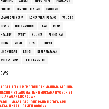
KRIMINAL
DAERAH
VIDEO VIRAL
PILWALKOT
POLITIK
LAMPUNG TENGAH
EKONOMI
LOWONGAN KERJA
LOKER VIRAL PETANG
VP JOBS
BISNIS
INTERNASIONAL
IKAM
ISLAM
HEALTHY
EVENT
KULINER
PENDIDIKAN
DUNIA
MUSIK
TIPS
HIBURAN
LINGKUNGAN
RELIGI
RESEP MASAKAN
WEEKNYUMMY
ENTERTAINMENT
NEWS
GADGET TELAH MEMPERBUDAK MANUSIA SEDUNIA
RESIDEN BELARUSIA: IMF BERUSAHA NYOGOK $1
MILIAR AGAR LOCKDOWN
WADUH! MASSA GERUDUK RSUD BREBES AMBIL
AKSA JENAZAH PASIEN CORONA