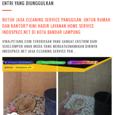
ENTRI YANG DIUNGGULKAN
BUTUH JASA CLEANING SERVICE PANGGILAN, UNTUK RUMAH
DAN KANTOR? KINI HADIR LAYANAN HOME SERVICE
INDOSPACE.NET DI KOTA BANDAR LAMPUNG
VIRALPETANG.COM TEROBOSAN YANG SANGAT EKSTRIM DARI
SEKELOMPOK ANAK MUDA YANG MENGATASNAMAKAN DIRINYA
INDOSPACE.NET JASA CLEANING SERVICE PAN...