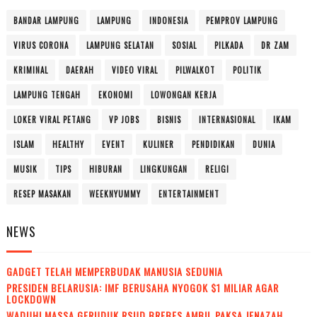
BANDAR LAMPUNG
LAMPUNG
INDONESIA
PEMPROV LAMPUNG
VIRUS CORONA
LAMPUNG SELATAN
SOSIAL
PILKADA
DR ZAM
KRIMINAL
DAERAH
VIDEO VIRAL
PILWALKOT
POLITIK
LAMPUNG TENGAH
EKONOMI
LOWONGAN KERJA
LOKER VIRAL PETANG
VP JOBS
BISNIS
INTERNASIONAL
IKAM
ISLAM
HEALTHY
EVENT
KULINER
PENDIDIKAN
DUNIA
MUSIK
TIPS
HIBURAN
LINGKUNGAN
RELIGI
RESEP MASAKAN
WEEKNYUMMY
ENTERTAINMENT
NEWS
GADGET TELAH MEMPERBUDAK MANUSIA SEDUNIA
PRESIDEN BELARUSIA: IMF BERUSAHA NYOGOK $1 MILIAR AGAR
LOCKDOWN
WADUH! MASSA GERUDUK RSUD BREBES AMBIL PAKSA JENAZAH