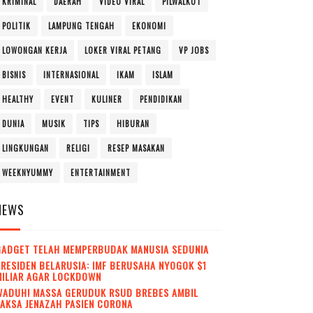
KRIMINAL
DAERAH
VIDEO VIRAL
PILWALKOT
POLITIK
LAMPUNG TENGAH
EKONOMI
LOWONGAN KERJA
LOKER VIRAL PETANG
VP JOBS
BISNIS
INTERNASIONAL
IKAM
ISLAM
HEALTHY
EVENT
KULINER
PENDIDIKAN
DUNIA
MUSIK
TIPS
HIBURAN
LINGKUNGAN
RELIGI
RESEP MASAKAN
WEEKNYUMMY
ENTERTAINMENT
NEWS
GADGET TELAH MEMPERBUDAK MANUSIA SEDUNIA
RESIDEN BELARUSIA: IMF BERUSAHA NYOGOK $1
MILIAR AGAR LOCKDOWN
WADUH! MASSA GERUDUK RSUD BREBES AMBIL
AKSA JENAZAH PASIEN CORONA