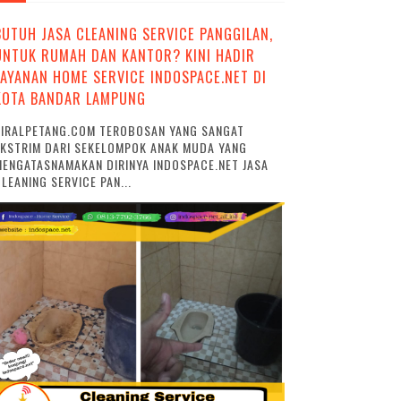
BUTUH JASA CLEANING SERVICE PANGGILAN,
UNTUK RUMAH DAN KANTOR? KINI HADIR
LAYANAN HOME SERVICE INDOSPACE.NET DI
KOTA BANDAR LAMPUNG
VIRALPETANG.COM TEROBOSAN YANG SANGAT
EKSTRIM DARI SEKELOMPOK ANAK MUDA YANG
ENGATASNAMAKAN DIRINYA INDOSPACE.NET JASA
LEANING SERVICE PAN...