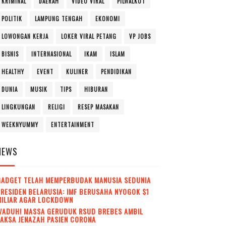
KRIMINAL
DAERAH
VIDEO VIRAL
PILWALKOT
POLITIK
LAMPUNG TENGAH
EKONOMI
LOWONGAN KERJA
LOKER VIRAL PETANG
VP JOBS
BISNIS
INTERNASIONAL
IKAM
ISLAM
HEALTHY
EVENT
KULINER
PENDIDIKAN
DUNIA
MUSIK
TIPS
HIBURAN
LINGKUNGAN
RELIGI
RESEP MASAKAN
WEEKNYUMMY
ENTERTAINMENT
NEWS
GADGET TELAH MEMPERBUDAK MANUSIA SEDUNIA
RESIDEN BELARUSIA: IMF BERUSAHA NYOGOK $1
MILIAR AGAR LOCKDOWN
WADUH! MASSA GERUDUK RSUD BREBES AMBIL
AKSA JENAZAH PASIEN CORONA