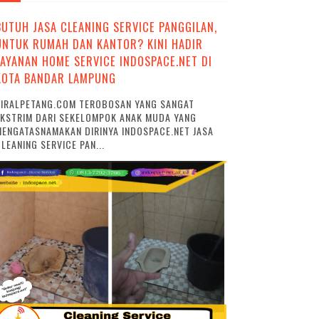
BUTUH JASA CLEANING SERVICE PANGGILAN,
UNTUK RUMAH DAN KANTOR? KINI HADIR
LAYANAN HOME SERVICE INDOSPACE.NET DI
KOTA BANDAR LAMPUNG
VIRALPETANG.COM TEROBOSAN YANG SANGAT
EKSTRIM DARI SEKELOMPOK ANAK MUDA YANG
ENGATASNAMAKAN DIRINYA INDOSPACE.NET JASA
LEANING SERVICE PAN...