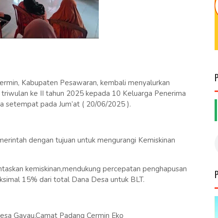
rmin, Kabupaten Pesawaran, kembali menyalurkan
riwulan ke II tahun 2025 kepada 10 Keluarga Penerima
sa setempat pada Jum’at ( 20/06/2025 ).
rintah dengan tujuan untuk mengurangi Kemiskinan
ntaskan kemiskinan,mendukung percepatan penghapusan
ksimal 15% dari total Dana Desa untuk BLT.
Desa Gayau,Camat Padang Cermin Eko