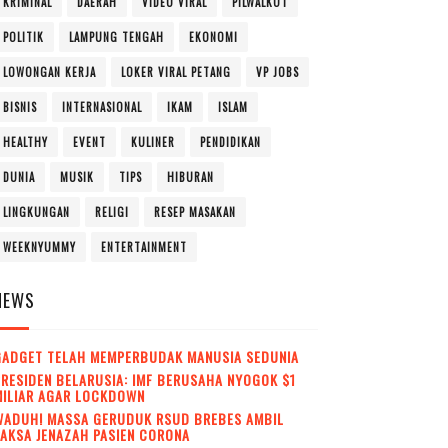
KRIMINAL
DAERAH
VIDEO VIRAL
PILWALKOT
POLITIK
LAMPUNG TENGAH
EKONOMI
LOWONGAN KERJA
LOKER VIRAL PETANG
VP JOBS
BISNIS
INTERNASIONAL
IKAM
ISLAM
HEALTHY
EVENT
KULINER
PENDIDIKAN
DUNIA
MUSIK
TIPS
HIBURAN
LINGKUNGAN
RELIGI
RESEP MASAKAN
WEEKNYUMMY
ENTERTAINMENT
NEWS
GADGET TELAH MEMPERBUDAK MANUSIA SEDUNIA
RESIDEN BELARUSIA: IMF BERUSAHA NYOGOK $1
MILIAR AGAR LOCKDOWN
WADUH! MASSA GERUDUK RSUD BREBES AMBIL
AKSA JENAZAH PASIEN CORONA