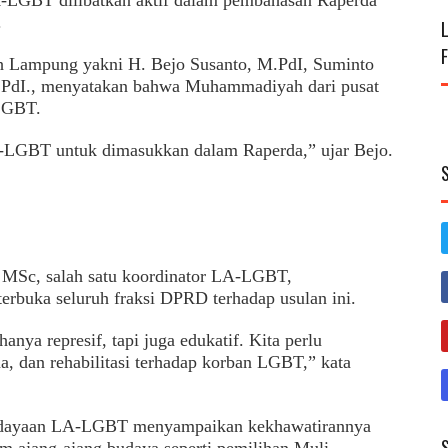
-LGBT dilibatkan aktif dalam pembahasan Raperda
.
Lampung yakni H. Bejo Susanto, M.PdI, Suminto
SPdI., menyatakan bahwa Muhammadiyah dari pusat
LGBT.
LGBT untuk dimasukkan dalam Raperda,” ujar Bejo.
, MSc, salah satu koordinator LA-LGBT,
erbuka seluruh fraksi DPRD terhadap usulan ini.
nya represif, tapi juga edukatif. Kita perlu
a, dan rehabilitasi terhadap korban LGBT,” kata
ebudayaan LA-LGBT menyampaikan kekhawatirannya