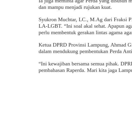
Ia juga meminta agar Perda yang disusun me
dan mampu menjadi rujukan kuat.
Syukron Muchtar, LC., M.Ag dari Fraks
LA-LGBT. “Ini soal akal sehat. Apapun ag
perlu membentuk gerakan lintas agama aga
Ketua DPRD Provinsi Lampung, Ahmad Gi
dalam mendukung pembentukan Perda Ant
“Ini kewajiban bersama semua pihak. DP
pembahasan Raperda. Mari kita jaga Lampun