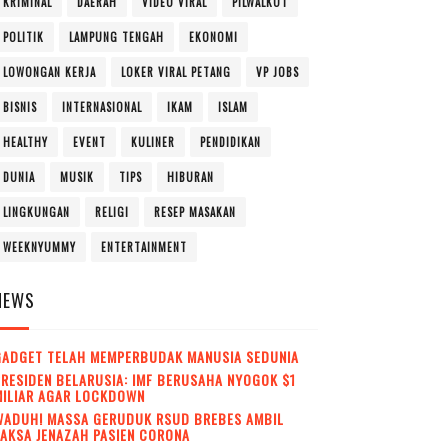
KRIMINAL
DAERAH
VIDEO VIRAL
PILWALKOT
POLITIK
LAMPUNG TENGAH
EKONOMI
LOWONGAN KERJA
LOKER VIRAL PETANG
VP JOBS
BISNIS
INTERNASIONAL
IKAM
ISLAM
HEALTHY
EVENT
KULINER
PENDIDIKAN
DUNIA
MUSIK
TIPS
HIBURAN
LINGKUNGAN
RELIGI
RESEP MASAKAN
WEEKNYUMMY
ENTERTAINMENT
NEWS
GADGET TELAH MEMPERBUDAK MANUSIA SEDUNIA
RESIDEN BELARUSIA: IMF BERUSAHA NYOGOK $1
MILIAR AGAR LOCKDOWN
WADUH! MASSA GERUDUK RSUD BREBES AMBIL
AKSA JENAZAH PASIEN CORONA