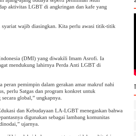
am ajang-ajang budaya seperti pemilihan Muli
dap aktivitas LGBT di angkringan dan kafe yang
riat wajib diasingkan. Kita perlu awasi titik-titik
ndonesia (DMI) yang diwakili Imam Asrofi. Ia
ngat mendukung lahirnya Perda Anti LGBT di
ya peran pemimpin dalam gerakan amar makruf nahi
us, perlu Satgas dan program konkret untuk
ecara global,” ungkapnya.
si Edukasi dan Kebudayaan LA-LGBT menegaskan bahwa
sepantasnya digunakan sebagai lambang komunitas
dinodai,” ujarnya.