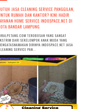
BUTUH JASA CLEANING SERVICE PANGGILAN,
UNTUK RUMAH DAN KANTOR? KINI HADIR
LAYANAN HOME SERVICE INDOSPACE.NET DI
KOTA BANDAR LAMPUNG
VIRALPETANG.COM TEROBOSAN YANG SANGAT
EKSTRIM DARI SEKELOMPOK ANAK MUDA YANG
ENGATASNAMAKAN DIRINYA INDOSPACE.NET JASA
LEANING SERVICE PAN...