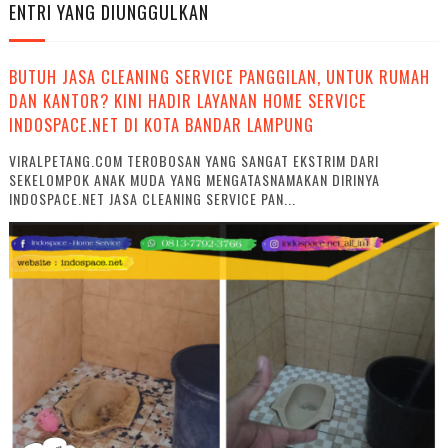
ENTRI YANG DIUNGGULKAN
BUTUH JASA CLEANING SERVICE PANGGILAN, UNTUK RUMAH
DAN KANTOR? KINI HADIR LAYANAN HOME SERVICE
INDOSPACE.NET DI KOTA BANDAR LAMPUNG
VIRALPETANG.COM TEROBOSAN YANG SANGAT EKSTRIM DARI
SEKELOMPOK ANAK MUDA YANG MENGATASNAMAKAN DIRINYA
INDOSPACE.NET JASA CLEANING SERVICE PAN...