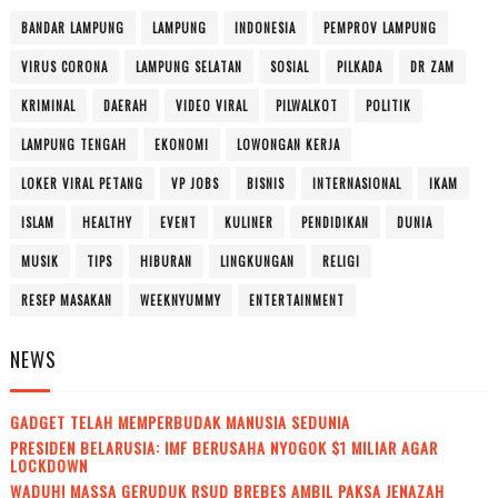
BANDAR LAMPUNG
LAMPUNG
INDONESIA
PEMPROV LAMPUNG
VIRUS CORONA
LAMPUNG SELATAN
SOSIAL
PILKADA
DR ZAM
KRIMINAL
DAERAH
VIDEO VIRAL
PILWALKOT
POLITIK
LAMPUNG TENGAH
EKONOMI
LOWONGAN KERJA
LOKER VIRAL PETANG
VP JOBS
BISNIS
INTERNASIONAL
IKAM
ISLAM
HEALTHY
EVENT
KULINER
PENDIDIKAN
DUNIA
MUSIK
TIPS
HIBURAN
LINGKUNGAN
RELIGI
RESEP MASAKAN
WEEKNYUMMY
ENTERTAINMENT
NEWS
GADGET TELAH MEMPERBUDAK MANUSIA SEDUNIA
PRESIDEN BELARUSIA: IMF BERUSAHA NYOGOK $1 MILIAR AGAR
LOCKDOWN
WADUH! MASSA GERUDUK RSUD BREBES AMBIL PAKSA JENAZAH