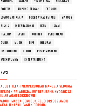
KRIMINAL
DAERAH
VIDEO VIRAL
PILWALKOT
POLITIK
LAMPUNG TENGAH
EKONOMI
LOWONGAN KERJA
LOKER VIRAL PETANG
VP JOBS
BISNIS
INTERNASIONAL
IKAM
ISLAM
HEALTHY
EVENT
KULINER
PENDIDIKAN
DUNIA
MUSIK
TIPS
HIBURAN
LINGKUNGAN
RELIGI
RESEP MASAKAN
WEEKNYUMMY
ENTERTAINMENT
NEWS
GADGET TELAH MEMPERBUDAK MANUSIA SEDUNIA
RESIDEN BELARUSIA: IMF BERUSAHA NYOGOK $1
MILIAR AGAR LOCKDOWN
WADUH! MASSA GERUDUK RSUD BREBES AMBIL
AKSA JENAZAH PASIEN CORONA