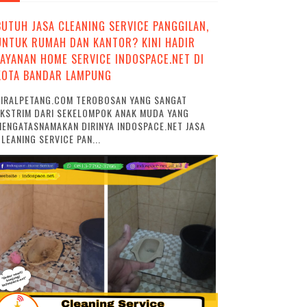
BUTUH JASA CLEANING SERVICE PANGGILAN,
UNTUK RUMAH DAN KANTOR? KINI HADIR
LAYANAN HOME SERVICE INDOSPACE.NET DI
KOTA BANDAR LAMPUNG
VIRALPETANG.COM TEROBOSAN YANG SANGAT
EKSTRIM DARI SEKELOMPOK ANAK MUDA YANG
ENGATASNAMAKAN DIRINYA INDOSPACE.NET JASA
LEANING SERVICE PAN...