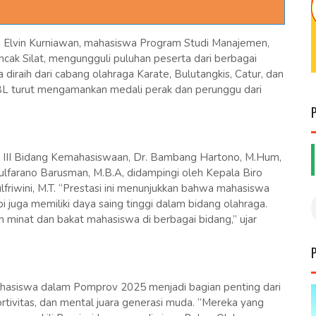
ah Elvin Kurniawan, mahasiswa Program Studi Manajemen,
cak Silat, mengungguli puluhan peserta dari berbagai
 diraih dari cabang olahraga Karate, Bulutangkis, Catur, dan
BL turut mengamankan medali perak dan perunggu dari
or III Bidang Kemahasiswaan, Dr. Bambang Hartono, M.Hum,
ulfarano Barusman, M.B.A, didampingi oleh Kepala Biro
riwini, M.T. “Prestasi ini menunjukkan bahwa mahasiswa
 juga memiliki daya saing tinggi dalam bidang olahraga.
inat dan bakat mahasiswa di berbagai bidang,” ujar
hasiswa dalam Pomprov 2025 menjadi bagian penting dari
ivitas, dan mental juara generasi muda. “Mereka yang