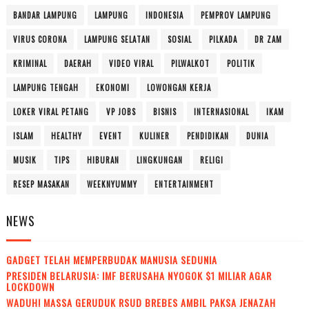
BANDAR LAMPUNG
LAMPUNG
INDONESIA
PEMPROV LAMPUNG
VIRUS CORONA
LAMPUNG SELATAN
SOSIAL
PILKADA
DR ZAM
KRIMINAL
DAERAH
VIDEO VIRAL
PILWALKOT
POLITIK
LAMPUNG TENGAH
EKONOMI
LOWONGAN KERJA
LOKER VIRAL PETANG
VP JOBS
BISNIS
INTERNASIONAL
IKAM
ISLAM
HEALTHY
EVENT
KULINER
PENDIDIKAN
DUNIA
MUSIK
TIPS
HIBURAN
LINGKUNGAN
RELIGI
RESEP MASAKAN
WEEKNYUMMY
ENTERTAINMENT
NEWS
GADGET TELAH MEMPERBUDAK MANUSIA SEDUNIA
PRESIDEN BELARUSIA: IMF BERUSAHA NYOGOK $1 MILIAR AGAR
LOCKDOWN
WADUH! MASSA GERUDUK RSUD BREBES AMBIL PAKSA JENAZAH