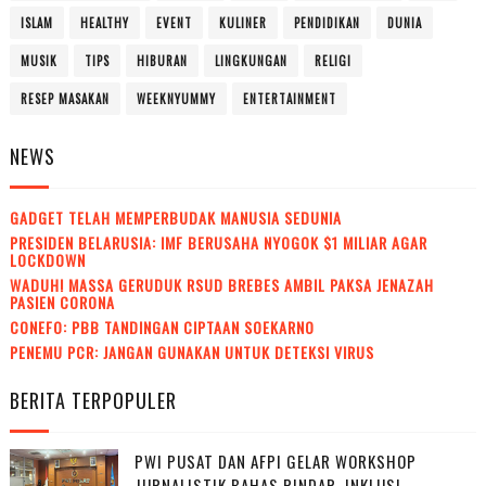
ISLAM
HEALTHY
EVENT
KULINER
PENDIDIKAN
DUNIA
MUSIK
TIPS
HIBURAN
LINGKUNGAN
RELIGI
RESEP MASAKAN
WEEKNYUMMY
ENTERTAINMENT
NEWS
GADGET TELAH MEMPERBUDAK MANUSIA SEDUNIA
PRESIDEN BELARUSIA: IMF BERUSAHA NYOGOK $1 MILIAR AGAR
LOCKDOWN
WADUH! MASSA GERUDUK RSUD BREBES AMBIL PAKSA JENAZAH
PASIEN CORONA
CONEFO: PBB TANDINGAN CIPTAAN SOEKARNO
PENEMU PCR: JANGAN GUNAKAN UNTUK DETEKSI VIRUS
BERITA TERPOPULER
PWI PUSAT DAN AFPI GELAR WORKSHOP
JURNALISTIK BAHAS PINDAR, INKLUSI