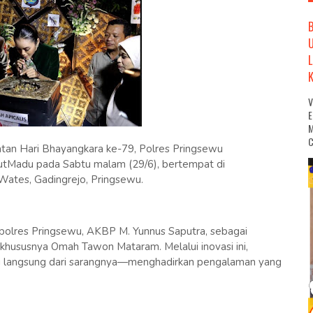
M
C
tan Hari Bhayangkara ke-79, Polres Pringsewu
putMadu pada Sabtu malam (29/6), bertempat di
Wates, Gadingrejo, Pringsewu.
apolres Pringsewu, AKBP M. Yunnus Saputra, sebagai
khususnya Omah Tawon Mataram. Melalui inovasi ini,
ni langsung dari sarangnya—menghadirkan pengalaman yang