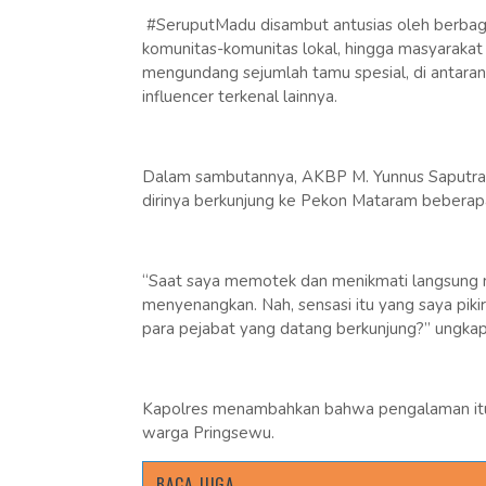
#SeruputMadu disambut antusias oleh berbagai
komunitas-komunitas lokal, hingga masyarakat
mengundang sejumlah tamu spesial, di antarany
influencer terkenal lainnya.
Dalam sambutannya, AKBP M. Yunnus Saputra
dirinya berkunjung ke Pekon Mataram beberapa
“Saat saya memotek dan menikmati langsung m
menyenangkan. Nah, sensasi itu yang saya pikir
para pejabat yang datang berkunjung?” ungkap
Kapolres menambahkan bahwa pengalaman itu h
warga Pringsewu.
BACA JUGA