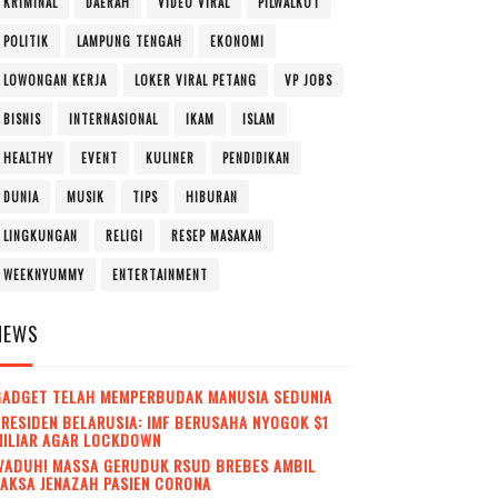
KRIMINAL
DAERAH
VIDEO VIRAL
PILWALKOT
POLITIK
LAMPUNG TENGAH
EKONOMI
LOWONGAN KERJA
LOKER VIRAL PETANG
VP JOBS
BISNIS
INTERNASIONAL
IKAM
ISLAM
HEALTHY
EVENT
KULINER
PENDIDIKAN
DUNIA
MUSIK
TIPS
HIBURAN
LINGKUNGAN
RELIGI
RESEP MASAKAN
WEEKNYUMMY
ENTERTAINMENT
NEWS
GADGET TELAH MEMPERBUDAK MANUSIA SEDUNIA
RESIDEN BELARUSIA: IMF BERUSAHA NYOGOK $1
MILIAR AGAR LOCKDOWN
WADUH! MASSA GERUDUK RSUD BREBES AMBIL
AKSA JENAZAH PASIEN CORONA