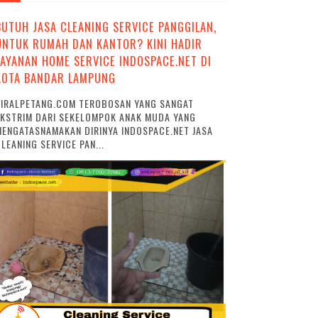
BUTUH JASA CLEANING SERVICE PANGGILAN,
UNTUK RUMAH DAN KANTOR? KINI HADIR
LAYANAN HOME SERVICE INDOSPACE.NET DI
KOTA BANDAR LAMPUNG
VIRALPETANG.COM TEROBOSAN YANG SANGAT
EKSTRIM DARI SEKELOMPOK ANAK MUDA YANG
ENGATASNAMAKAN DIRINYA INDOSPACE.NET JASA
LEANING SERVICE PAN...