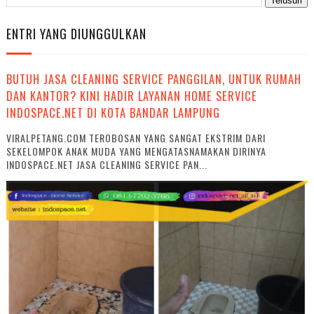
ENTRI YANG DIUNGGULKAN
BUTUH JASA CLEANING SERVICE PANGGILAN, UNTUK RUMAH
DAN KANTOR? KINI HADIR LAYANAN HOME SERVICE
INDOSPACE.NET DI KOTA BANDAR LAMPUNG
VIRALPETANG.COM TEROBOSAN YANG SANGAT EKSTRIM DARI
SEKELOMPOK ANAK MUDA YANG MENGATASNAMAKAN DIRINYA
INDOSPACE.NET JASA CLEANING SERVICE PAN...