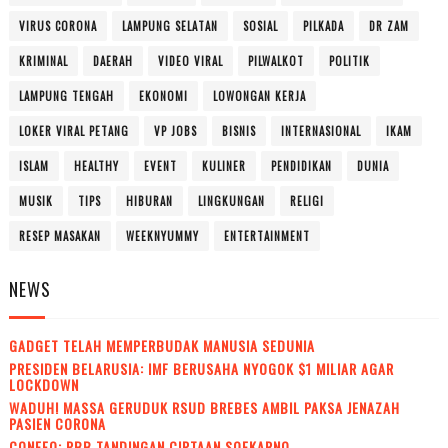
VIRUS CORONA
LAMPUNG SELATAN
SOSIAL
PILKADA
DR ZAM
KRIMINAL
DAERAH
VIDEO VIRAL
PILWALKOT
POLITIK
LAMPUNG TENGAH
EKONOMI
LOWONGAN KERJA
LOKER VIRAL PETANG
VP JOBS
BISNIS
INTERNASIONAL
IKAM
ISLAM
HEALTHY
EVENT
KULINER
PENDIDIKAN
DUNIA
MUSIK
TIPS
HIBURAN
LINGKUNGAN
RELIGI
RESEP MASAKAN
WEEKNYUMMY
ENTERTAINMENT
NEWS
GADGET TELAH MEMPERBUDAK MANUSIA SEDUNIA
PRESIDEN BELARUSIA: IMF BERUSAHA NYOGOK $1 MILIAR AGAR
LOCKDOWN
WADUH! MASSA GERUDUK RSUD BREBES AMBIL PAKSA JENAZAH
PASIEN CORONA
CONEFO: PBB TANDINGAN CIPTAAN SOEKARNO