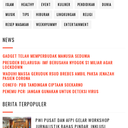
ISLAM
HEALTHY
EVENT
KULINER
PENDIDIKAN
DUNIA
MUSIK
TIPS
HIBURAN
LINGKUNGAN
RELIGI
RESEP MASAKAN
WEEKNYUMMY
ENTERTAINMENT
NEWS
GADGET TELAH MEMPERBUDAK MANUSIA SEDUNIA
PRESIDEN BELARUSIA: IMF BERUSAHA NYOGOK $1 MILIAR AGAR
LOCKDOWN
WADUH! MASSA GERUDUK RSUD BREBES AMBIL PAKSA JENAZAH
PASIEN CORONA
CONEFO: PBB TANDINGAN CIPTAAN SOEKARNO
PENEMU PCR: JANGAN GUNAKAN UNTUK DETEKSI VIRUS
BERITA TERPOPULER
PWI PUSAT DAN AFPI GELAR WORKSHOP
JURNALISTIK BAHAS PINDAR, INKLUSI