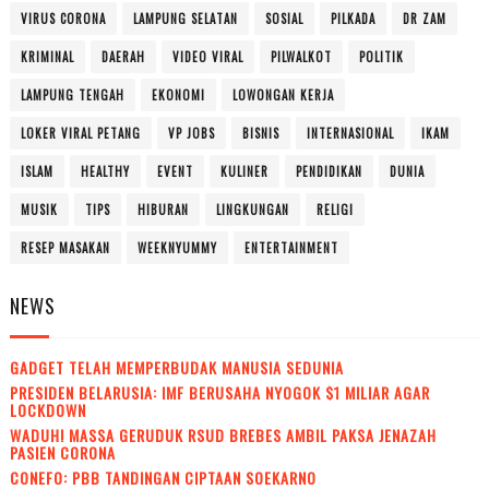
VIRUS CORONA
LAMPUNG SELATAN
SOSIAL
PILKADA
DR ZAM
KRIMINAL
DAERAH
VIDEO VIRAL
PILWALKOT
POLITIK
LAMPUNG TENGAH
EKONOMI
LOWONGAN KERJA
LOKER VIRAL PETANG
VP JOBS
BISNIS
INTERNASIONAL
IKAM
ISLAM
HEALTHY
EVENT
KULINER
PENDIDIKAN
DUNIA
MUSIK
TIPS
HIBURAN
LINGKUNGAN
RELIGI
RESEP MASAKAN
WEEKNYUMMY
ENTERTAINMENT
NEWS
GADGET TELAH MEMPERBUDAK MANUSIA SEDUNIA
PRESIDEN BELARUSIA: IMF BERUSAHA NYOGOK $1 MILIAR AGAR
LOCKDOWN
WADUH! MASSA GERUDUK RSUD BREBES AMBIL PAKSA JENAZAH
PASIEN CORONA
CONEFO: PBB TANDINGAN CIPTAAN SOEKARNO