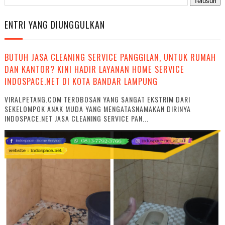
ENTRI YANG DIUNGGULKAN
BUTUH JASA CLEANING SERVICE PANGGILAN, UNTUK RUMAH
DAN KANTOR? KINI HADIR LAYANAN HOME SERVICE
INDOSPACE.NET DI KOTA BANDAR LAMPUNG
VIRALPETANG.COM TEROBOSAN YANG SANGAT EKSTRIM DARI
SEKELOMPOK ANAK MUDA YANG MENGATASNAMAKAN DIRINYA
INDOSPACE.NET JASA CLEANING SERVICE PAN...