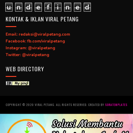
u
n
d
e
f
i
n
e
d
KONTAK & IKLAN VIRAL PETANG
Email: redaksi@viralpetang.com
Facebook: fb.com/viralpetang
Instagram: @viralpetang
Twitter: @viralpetang
WEB DIRECTORY
COPYRIGHT © 2020 VIRAL PETANG. ALL RIGHTS RESERVED. CREATED BY
SORATEMPLATES