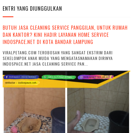
ENTRI YANG DIUNGGULKAN
BUTUH JASA CLEANING SERVICE PANGGILAN, UNTUK RUMAH
DAN KANTOR? KINI HADIR LAYANAN HOME SERVICE
INDOSPACE.NET DI KOTA BANDAR LAMPUNG
VIRALPETANG.COM TEROBOSAN YANG SANGAT EKSTRIM DARI
SEKELOMPOK ANAK MUDA YANG MENGATASNAMAKAN DIRINYA
INDOSPACE.NET JASA CLEANING SERVICE PAN...