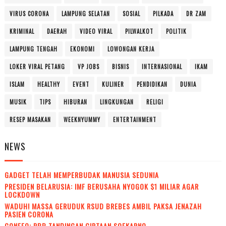
VIRUS CORONA
LAMPUNG SELATAN
SOSIAL
PILKADA
DR ZAM
KRIMINAL
DAERAH
VIDEO VIRAL
PILWALKOT
POLITIK
LAMPUNG TENGAH
EKONOMI
LOWONGAN KERJA
LOKER VIRAL PETANG
VP JOBS
BISNIS
INTERNASIONAL
IKAM
ISLAM
HEALTHY
EVENT
KULINER
PENDIDIKAN
DUNIA
MUSIK
TIPS
HIBURAN
LINGKUNGAN
RELIGI
RESEP MASAKAN
WEEKNYUMMY
ENTERTAINMENT
NEWS
GADGET TELAH MEMPERBUDAK MANUSIA SEDUNIA
PRESIDEN BELARUSIA: IMF BERUSAHA NYOGOK $1 MILIAR AGAR
LOCKDOWN
WADUH! MASSA GERUDUK RSUD BREBES AMBIL PAKSA JENAZAH
PASIEN CORONA
CONEFO: PBB TANDINGAN CIPTAAN SOEKARNO