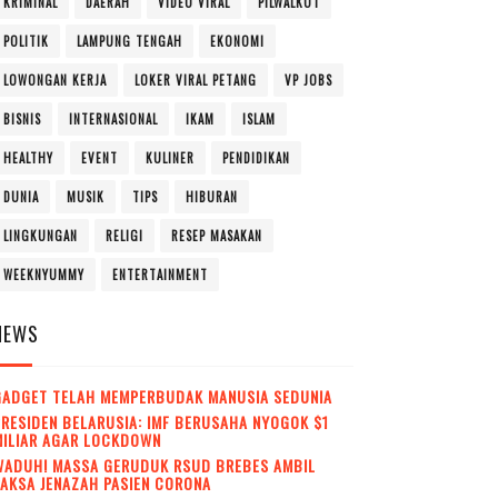
KRIMINAL
DAERAH
VIDEO VIRAL
PILWALKOT
POLITIK
LAMPUNG TENGAH
EKONOMI
LOWONGAN KERJA
LOKER VIRAL PETANG
VP JOBS
BISNIS
INTERNASIONAL
IKAM
ISLAM
HEALTHY
EVENT
KULINER
PENDIDIKAN
DUNIA
MUSIK
TIPS
HIBURAN
LINGKUNGAN
RELIGI
RESEP MASAKAN
WEEKNYUMMY
ENTERTAINMENT
NEWS
GADGET TELAH MEMPERBUDAK MANUSIA SEDUNIA
RESIDEN BELARUSIA: IMF BERUSAHA NYOGOK $1
MILIAR AGAR LOCKDOWN
WADUH! MASSA GERUDUK RSUD BREBES AMBIL
AKSA JENAZAH PASIEN CORONA