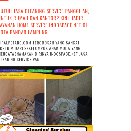
BUTUH JASA CLEANING SERVICE PANGGILAN,
UNTUK RUMAH DAN KANTOR? KINI HADIR
LAYANAN HOME SERVICE INDOSPACE.NET DI
KOTA BANDAR LAMPUNG
VIRALPETANG.COM TEROBOSAN YANG SANGAT
EKSTRIM DARI SEKELOMPOK ANAK MUDA YANG
ENGATASNAMAKAN DIRINYA INDOSPACE.NET JASA
LEANING SERVICE PAN...