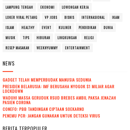
LAMPUNG TENGAH
EKONOMI
LOWONGAN KERJA
LOKER VIRAL PETANG
VP JOBS
BISNIS
INTERNASIONAL
IKAM
ISLAM
HEALTHY
EVENT
KULINER
PENDIDIKAN
DUNIA
MUSIK
TIPS
HIBURAN
LINGKUNGAN
RELIGI
RESEP MASAKAN
WEEKNYUMMY
ENTERTAINMENT
NEWS
GADGET TELAH MEMPERBUDAK MANUSIA SEDUNIA
PRESIDEN BELARUSIA: IMF BERUSAHA NYOGOK $1 MILIAR AGAR
LOCKDOWN
WADUH! MASSA GERUDUK RSUD BREBES AMBIL PAKSA JENAZAH
PASIEN CORONA
CONEFO: PBB TANDINGAN CIPTAAN SOEKARNO
PENEMU PCR: JANGAN GUNAKAN UNTUK DETEKSI VIRUS
BERITA TERPOPULER