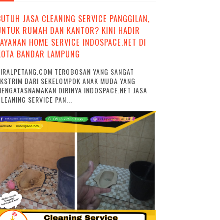
BUTUH JASA CLEANING SERVICE PANGGILAN,
UNTUK RUMAH DAN KANTOR? KINI HADIR
LAYANAN HOME SERVICE INDOSPACE.NET DI
KOTA BANDAR LAMPUNG
VIRALPETANG.COM TEROBOSAN YANG SANGAT
EKSTRIM DARI SEKELOMPOK ANAK MUDA YANG
ENGATASNAMAKAN DIRINYA INDOSPACE.NET JASA
LEANING SERVICE PAN...