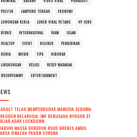
KRIMINAL
DAERAH
VIDEO VIRAL
PILWALKOT
POLITIK
LAMPUNG TENGAH
EKONOMI
LOWONGAN KERJA
LOKER VIRAL PETANG
VP JOBS
BISNIS
INTERNASIONAL
IKAM
ISLAM
HEALTHY
EVENT
KULINER
PENDIDIKAN
DUNIA
MUSIK
TIPS
HIBURAN
LINGKUNGAN
RELIGI
RESEP MASAKAN
WEEKNYUMMY
ENTERTAINMENT
NEWS
GADGET TELAH MEMPERBUDAK MANUSIA SEDUNIA
RESIDEN BELARUSIA: IMF BERUSAHA NYOGOK $1
MILIAR AGAR LOCKDOWN
WADUH! MASSA GERUDUK RSUD BREBES AMBIL
AKSA JENAZAH PASIEN CORONA