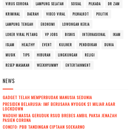
VIRUS CORONA
LAMPUNG SELATAN
SOSIAL
PILKADA
DR ZAM
KRIMINAL
DAERAH
VIDEO VIRAL
PILWALKOT
POLITIK
LAMPUNG TENGAH
EKONOMI
LOWONGAN KERJA
LOKER VIRAL PETANG
VP JOBS
BISNIS
INTERNASIONAL
IKAM
ISLAM
HEALTHY
EVENT
KULINER
PENDIDIKAN
DUNIA
MUSIK
TIPS
HIBURAN
LINGKUNGAN
RELIGI
RESEP MASAKAN
WEEKNYUMMY
ENTERTAINMENT
NEWS
GADGET TELAH MEMPERBUDAK MANUSIA SEDUNIA
PRESIDEN BELARUSIA: IMF BERUSAHA NYOGOK $1 MILIAR AGAR
LOCKDOWN
WADUH! MASSA GERUDUK RSUD BREBES AMBIL PAKSA JENAZAH
PASIEN CORONA
CONEFO: PBB TANDINGAN CIPTAAN SOEKARNO