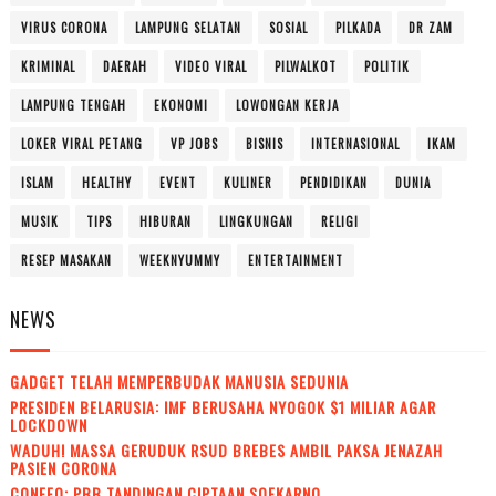
VIRUS CORONA
LAMPUNG SELATAN
SOSIAL
PILKADA
DR ZAM
KRIMINAL
DAERAH
VIDEO VIRAL
PILWALKOT
POLITIK
LAMPUNG TENGAH
EKONOMI
LOWONGAN KERJA
LOKER VIRAL PETANG
VP JOBS
BISNIS
INTERNASIONAL
IKAM
ISLAM
HEALTHY
EVENT
KULINER
PENDIDIKAN
DUNIA
MUSIK
TIPS
HIBURAN
LINGKUNGAN
RELIGI
RESEP MASAKAN
WEEKNYUMMY
ENTERTAINMENT
NEWS
GADGET TELAH MEMPERBUDAK MANUSIA SEDUNIA
PRESIDEN BELARUSIA: IMF BERUSAHA NYOGOK $1 MILIAR AGAR
LOCKDOWN
WADUH! MASSA GERUDUK RSUD BREBES AMBIL PAKSA JENAZAH
PASIEN CORONA
CONEFO: PBB TANDINGAN CIPTAAN SOEKARNO