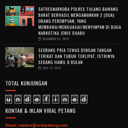
SATRESNARKOBA POLRES TULANG BAWANG
BARAT BERHASIL MENGAMANKAN 2 (DUA)
ORANG PEREMPUAN, YANG
MEMBAWA/MENGUASAI/MENYIMPAN DI DUGA
NARKOTIKA JENIS SHABU
DECEMBER 03, 2021
SEORANG PRIA TEWAS DENGAN TANGAN
TERIKAT DAN TUBUH TERLIPAT, ISTRINYA
SEDANG HAMIL 8 BULAN
JULY 13, 2021
TOTAL KUNJUNGAN
u
n
d
e
f
i
n
e
d
KONTAK & IKLAN VIRAL PETANG
Email: redaksi@viralpetang.com