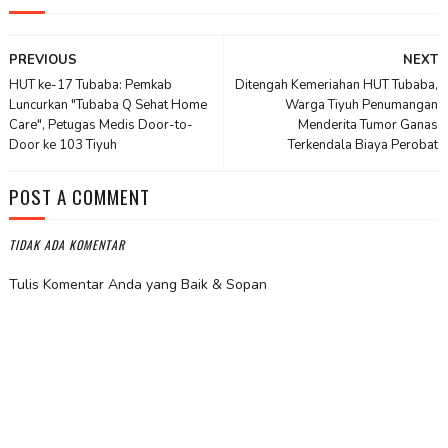
PREVIOUS
NEXT
HUT ke-17 Tubaba: Pemkab
Ditengah Kemeriahan HUT Tubaba,
Luncurkan "Tubaba Q Sehat Home
Warga Tiyuh Penumangan
Care", Petugas Medis Door-to-
Menderita Tumor Ganas
Door ke 103 Tiyuh
Terkendala Biaya Perobat
POST A COMMENT
TIDAK ADA KOMENTAR
Tulis Komentar Anda yang Baik & Sopan