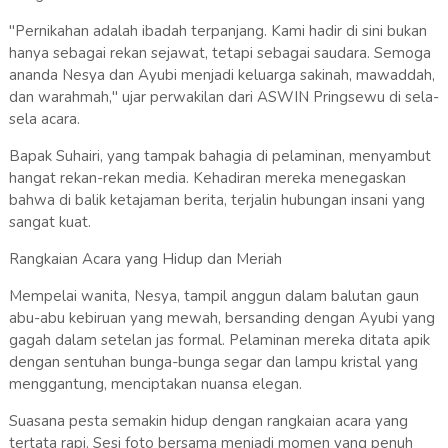
​"Pernikahan adalah ibadah terpanjang. Kami hadir di sini bukan
hanya sebagai rekan sejawat, tetapi sebagai saudara. Semoga
ananda Nesya dan Ayubi menjadi keluarga sakinah, mawaddah,
dan warahmah," ujar perwakilan dari ASWIN Pringsewu di sela-
sela acara.
​Bapak Suhairi, yang tampak bahagia di pelaminan, menyambut
hangat rekan-rekan media. Kehadiran mereka menegaskan
bahwa di balik ketajaman berita, terjalin hubungan insani yang
sangat kuat.
​Rangkaian Acara yang Hidup dan Meriah
​Mempelai wanita, Nesya, tampil anggun dalam balutan gaun
abu-abu kebiruan yang mewah, bersanding dengan Ayubi yang
gagah dalam setelan jas formal. Pelaminan mereka ditata apik
dengan sentuhan bunga-bunga segar dan lampu kristal yang
menggantung, menciptakan nuansa elegan.
​Suasana pesta semakin hidup dengan rangkaian acara yang
tertata rapi. Sesi foto bersama menjadi momen yang penuh