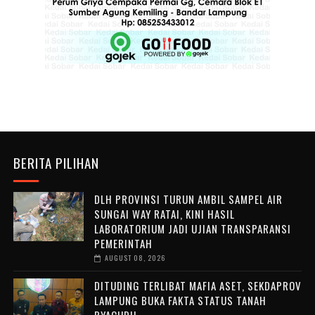
BERITA PILIHAN
DLH PROVINSI TURUN AMBIL SAMPEL AIR
SUNGAI WAY RATAI, KINI HASIL
LABORATORIUM JADI UJIAN TRANSPARANSI
PEMERINTAH
AUGUST 08, 2026
DITUDING TERLIBAT MAFIA ASET, SEKDAPROV
LAMPUNG BUKA FAKTA STATUS TANAH
RYACUDU