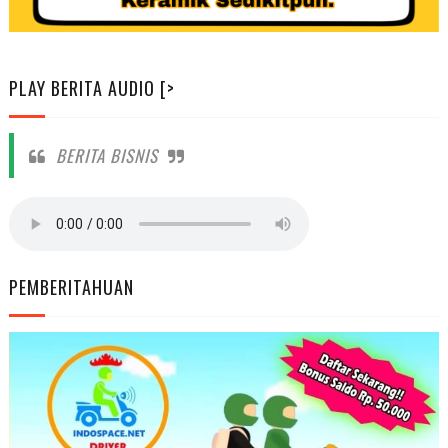
PLAY BERITA AUDIO [>
BERITA BISNIS
PEMBERITAHUAN