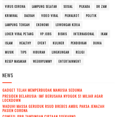
VIRUS CORONA
LAMPUNG SELATAN
SOSIAL
PILKADA
DR ZAM
KRIMINAL
DAERAH
VIDEO VIRAL
PILWALKOT
POLITIK
LAMPUNG TENGAH
EKONOMI
LOWONGAN KERJA
LOKER VIRAL PETANG
VP JOBS
BISNIS
INTERNASIONAL
IKAM
ISLAM
HEALTHY
EVENT
KULINER
PENDIDIKAN
DUNIA
MUSIK
TIPS
HIBURAN
LINGKUNGAN
RELIGI
RESEP MASAKAN
WEEKNYUMMY
ENTERTAINMENT
NEWS
GADGET TELAH MEMPERBUDAK MANUSIA SEDUNIA
PRESIDEN BELARUSIA: IMF BERUSAHA NYOGOK $1 MILIAR AGAR
LOCKDOWN
WADUH! MASSA GERUDUK RSUD BREBES AMBIL PAKSA JENAZAH
PASIEN CORONA
CONEFO: PBB TANDINGAN CIPTAAN SOEKARNO