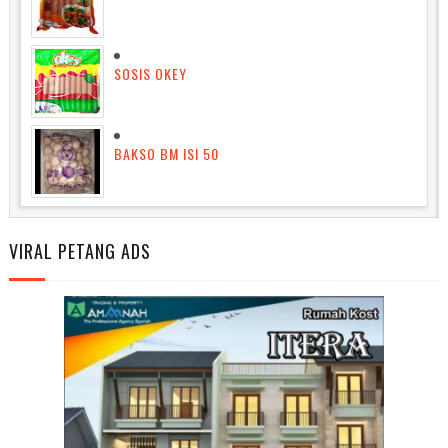
SOSIS OKEY
BAKSO BM ISI 50
VIRAL PETANG ADS