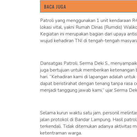
BACA JUGA
Patroli yang menggunakan 1 unit kendaraan R4
lokasi vital, yakni Rumah Dinas (Rumdis) Wa
Kegiatan ini merupakan bagian dari upaya anti
wujud kehadiran TNI di tengah-tengah masyara
Dansatgas Patroli, Serma Deki S., menyampaikan
juga bertujuan untuk memberikan ketenangan b
hari. “Kehadiran kami di lapangan adalah untu
dapat beristirahat dengan tenang tanpa rasa c
menjadi tanggung jawab kami,” ujar Serma Deki 
Selama kurun waktu satu jam, personil melinta
jalan protokol di Bandar Lampung. Hasil patro
terkendali. Tidak ditemukan adanya aktivita
ketentraman warga.