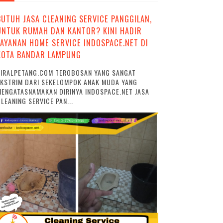
BUTUH JASA CLEANING SERVICE PANGGILAN,
UNTUK RUMAH DAN KANTOR? KINI HADIR
LAYANAN HOME SERVICE INDOSPACE.NET DI
KOTA BANDAR LAMPUNG
VIRALPETANG.COM TEROBOSAN YANG SANGAT
EKSTRIM DARI SEKELOMPOK ANAK MUDA YANG
ENGATASNAMAKAN DIRINYA INDOSPACE.NET JASA
LEANING SERVICE PAN...