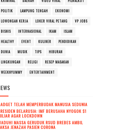
KRIMINAL
DAERAH
VIDEO VIRAL
PILWALKOT
POLITIK
LAMPUNG TENGAH
EKONOMI
LOWONGAN KERJA
LOKER VIRAL PETANG
VP JOBS
BISNIS
INTERNASIONAL
IKAM
ISLAM
HEALTHY
EVENT
KULINER
PENDIDIKAN
DUNIA
MUSIK
TIPS
HIBURAN
LINGKUNGAN
RELIGI
RESEP MASAKAN
WEEKNYUMMY
ENTERTAINMENT
NEWS
GADGET TELAH MEMPERBUDAK MANUSIA SEDUNIA
RESIDEN BELARUSIA: IMF BERUSAHA NYOGOK $1
MILIAR AGAR LOCKDOWN
WADUH! MASSA GERUDUK RSUD BREBES AMBIL
AKSA JENAZAH PASIEN CORONA