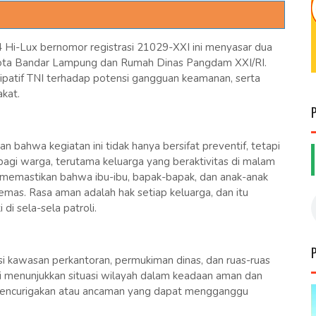
 Hi-Lux bernomor registrasi 21029-XXI ini menyasar dua
likota Bandar Lampung dan Rumah Dinas Pangdam XXI/RI.
sipatif TNI terhadap potensi gangguan keamanan, serta
kat.
 bahwa kegiatan ini tidak hanya bersifat preventif, tetapi
agi warga, terutama keluarga yang beraktivitas di malam
k memastikan bahwa ibu-ibu, bapak-bapak, dan anak-anak
emas. Rasa aman adalah hak setiap keluarga, dan itu
di sela-sela patroli.
si kawasan perkantoran, permukiman dinas, dan ruas-ruas
li menunjukkan situasi wilayah dalam keadaan aman dan
s mencurigakan atau ancaman yang dapat mengganggu