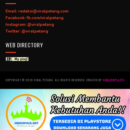
Email: redaksi@viralpetang.com
Facebook: fb.com/viralpetang
Instagram: @viralpetang
Twitter: @viralpetang
WEB DIRECTORY
COPYRIGHT © 2020 VIRAL PETANG. ALL RIGHTS RESERVED. CREATED BY
SORATEMPLATES