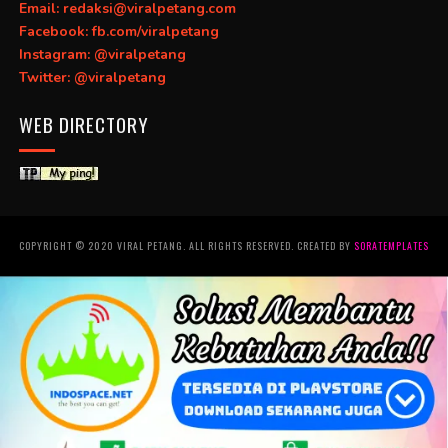
Email: redaksi@viralpetang.com
Facebook: fb.com/viralpetang
Instagram: @viralpetang
Twitter: @viralpetang
WEB DIRECTORY
COPYRIGHT © 2020 VIRAL PETANG. ALL RIGHTS RESERVED. CREATED BY
SORATEMPLATES