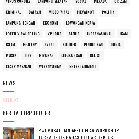
VIRUS CORONA
LAMPUNG SELATAN
SOSIAL
PILKADA
DR ZAM
KRIMINAL
DAERAH
VIDEO VIRAL
PILWALKOT
POLITIK
LAMPUNG TENGAH
EKONOMI
LOWONGAN KERJA
LOKER VIRAL PETANG
VP JOBS
BISNIS
INTERNASIONAL
IKAM
ISLAM
HEALTHY
EVENT
KULINER
PENDIDIKAN
DUNIA
MUSIK
TIPS
HIBURAN
LINGKUNGAN
RELIGI
RESEP MASAKAN
WEEKNYUMMY
ENTERTAINMENT
NEWS
MEMUAT...
BERITA TERPOPULER
PWI PUSAT DAN AFPI GELAR WORKSHOP
JURNALISTIK BAHAS PINDAR, INKLUSI