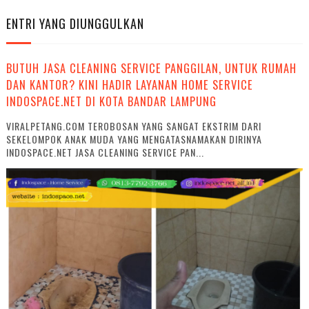
ENTRI YANG DIUNGGULKAN
BUTUH JASA CLEANING SERVICE PANGGILAN, UNTUK RUMAH
DAN KANTOR? KINI HADIR LAYANAN HOME SERVICE
INDOSPACE.NET DI KOTA BANDAR LAMPUNG
VIRALPETANG.COM TEROBOSAN YANG SANGAT EKSTRIM DARI
SEKELOMPOK ANAK MUDA YANG MENGATASNAMAKAN DIRINYA
INDOSPACE.NET JASA CLEANING SERVICE PAN...